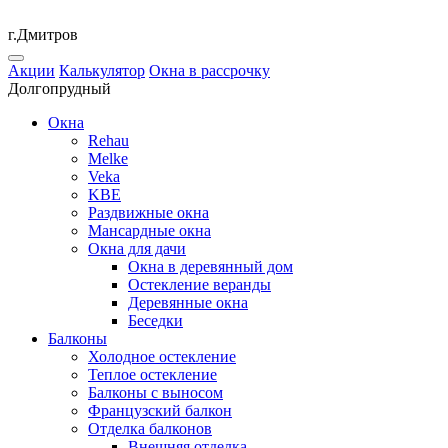
г.Дмитров
Акции
Калькулятор
Окна в рассрочку
Долгопрудный
Окна
Rehau
Melke
Veka
KBE
Раздвижные окна
Мансардные окна
Окна для дачи
Окна в деревянный дом
Остекление веранды
Деревянные окна
Беседки
Балконы
Холодное остекление
Теплое остекление
Балконы с выносом
Французский балкон
Отделка балконов
Внешняя отделка