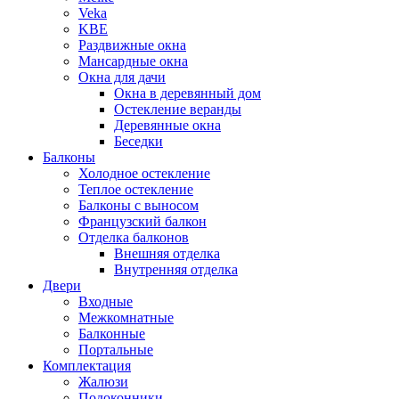
Veka
KBE
Раздвижные окна
Мансардные окна
Окна для дачи
Окна в деревянный дом
Остекление веранды
Деревянные окна
Беседки
Балконы
Холодное остекление
Теплое остекление
Балконы с выносом
Французский балкон
Отделка балконов
Внешняя отделка
Внутренняя отделка
Двери
Входные
Межкомнатные
Балконные
Портальные
Комплектация
Жалюзи
Подоконники