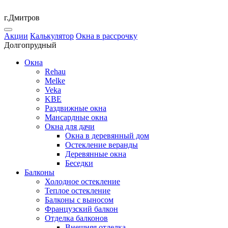
г.Дмитров
Акции
Калькулятор
Окна в рассрочку
Долгопрудный
Окна
Rehau
Melke
Veka
KBE
Раздвижные окна
Мансардные окна
Окна для дачи
Окна в деревянный дом
Остекление веранды
Деревянные окна
Беседки
Балконы
Холодное остекление
Теплое остекление
Балконы с выносом
Французский балкон
Отделка балконов
Внешняя отделка