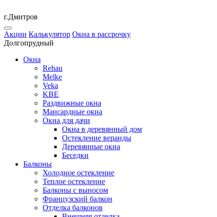
г.Дмитров
Акции
Калькулятор
Окна в рассрочку
Долгопрудный
Окна
Rehau
Melke
Veka
KBE
Раздвижные окна
Мансардные окна
Окна для дачи
Окна в деревянный дом
Остекление веранды
Деревянные окна
Беседки
Балконы
Холодное остекление
Теплое остекление
Балконы с выносом
Французский балкон
Отделка балконов
Внешняя отделка